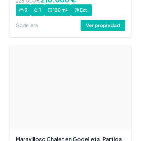
225.000 €
3
1
120 m²
Ext.
Ver propiedad
Godelleta
Maravilloso Chalet en Godelleta, Partida