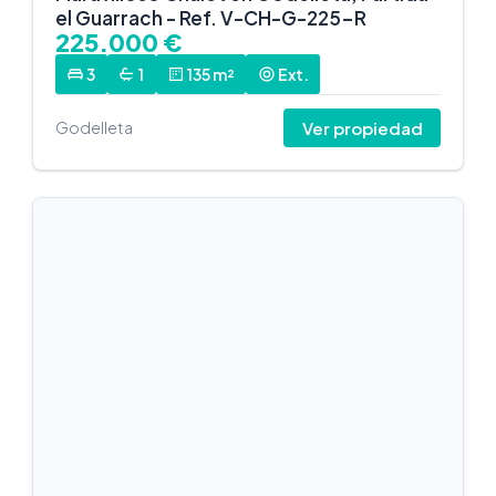
el Guarrach - Ref. V-CH-G-225-R
225.000 €
3
1
135 m²
Ext.
Ver propiedad
Godelleta