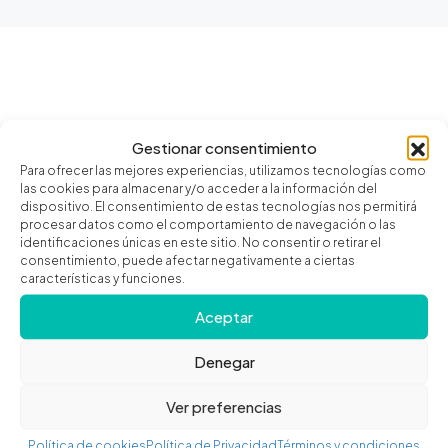
Gestionar consentimiento
Para ofrecer las mejores experiencias, utilizamos tecnologías como
las cookies para almacenar y/o acceder a la información del
dispositivo. El consentimiento de estas tecnologías nos permitirá
procesar datos como el comportamiento de navegación o las
identificaciones únicas en este sitio. No consentir o retirar el
consentimiento, puede afectar negativamente a ciertas
características y funciones.
Aceptar
Viviendas que comercializamos en
Valencia y alrededores
Denegar
Trabajamos con
distintas tipologías de inmuebles
Ver preferencias
,
siempre con una estrategia de venta adaptada a cada
Política de cookies
Política de Privacidad
Términos y condiciones